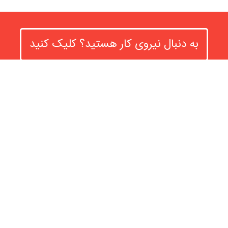
به دنبال نیروی کار هستید؟ کلیک کنید
آمار سایت
در این بخش ذکر می کنیم که به چند نفر برای یافتن شغل و چه
تعداد شرکت برای پیدا کردن نیرو کمک کرده ایم.
12461
347
193
تنوع مشاغل
مشاغل ثبت شده
کارجو