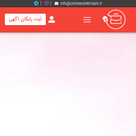
info@onlineestekhdam.ir
ثبت رایگان آگهی
خانه
فرصت
های
شغلی
برند
ها
رزومه
ها
اخبار
مشاغل