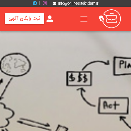
info@onlineestekhdam.ir
ثبت رایگان آگهی
خانه
فرصت
های
شغلی
برند
ها
رزومه
ها
اخبار
مشاغل