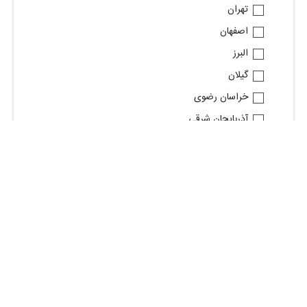
تهران
اصفهان
البرز
گیلان
خراسان رضوی
آذربایجان شرقی
قم
فارس
خوزستان
مازندران
مشاهده استان های بیشتر