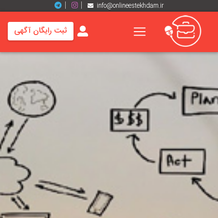
info@onlineestekhdam.ir
ثبت رایگان آگهی
خانه
فرصت
های
شغلی
برند
ها
رزومه
ها
اخبار
مشاغل