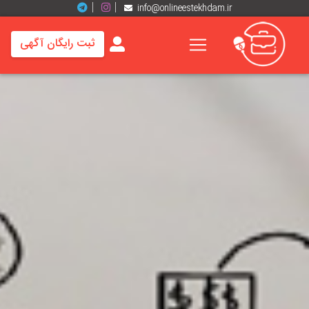
info@onlineestekhdam.ir
ثبت رایگان آگهی
خانه
فرصت
های
شغلی
برند
ها
رزومه
ها
اخبار
مشاغل