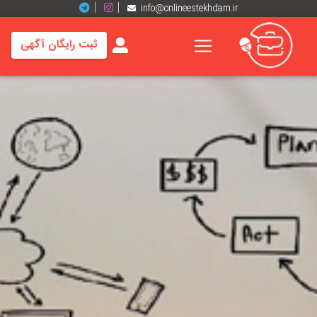
info@onlineestekhdam.ir
ثبت رایگان آگهی
خانه
فرصت
های
شغلی
برند
ها
رزومه
ها
اخبار
مشاغل