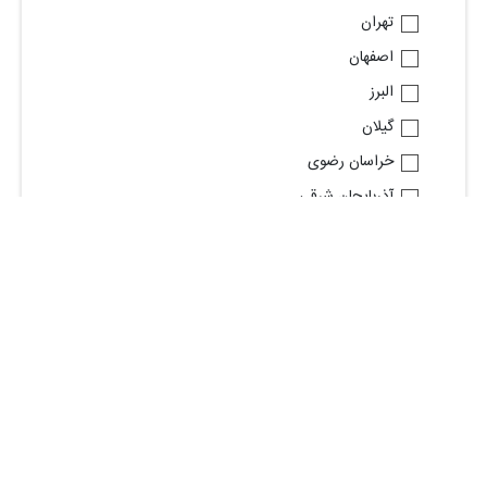
تهران
اصفهان
البرز
گیلان
خراسان رضوی
آذربایجان شرقی
قم
فارس
خوزستان
مازندران
مشاهده استان های بیشتر