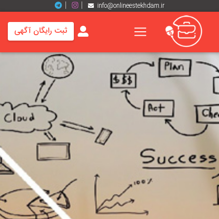
info@onlineestekhdam.ir
ثبت رایگان آگهی
خانه
فرصت
های
شغلی
برند
ها
رزومه
ها
اخبار
مشاغل