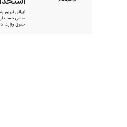
استخدام
توضیحات:
اپراتور تزریق 
منشی حسابدار:م
حقوق وزارت کار 
,
استخدام اپراتور تزریق پلاستیک در کمالشهر
اشتراک گذاری
فرصت های شغلی مشابه
استخدام حسابدار،مهندسی شیمی ومهندسی معدن در هلدی