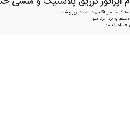
 اپراتور تزریق پلاستیک و منشی حسا
پلاستیک:خانم و آقا،جهت شیفت روز و شب
سلط به نرم افزار هلو
همراه با بیمه
0919650xxxx
(نمایش کامل)
,
,
استخدام حسابدار در کمالشهر
استخدام در کمالشهر
استخدام منشی در کمال
نگ معدنی در نجف آباد / اصفهان , نجف آباد