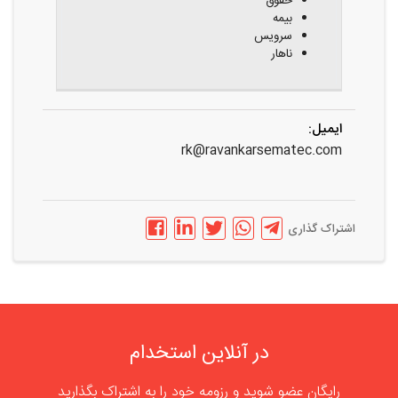
حقوق
بیمه
سرویس
ناهار
ایمیل:
rk@ravankarsematec.com
اشتراک گذاری
در آنلاین استخدام
رایگان عضو شوید و رزومه خود را به اشتراک بگذارید