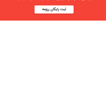
ثبت رایگان رزومه
درباره
آنلاین استخدام
گروه آنلاین استخدام جهت هموار کردن مشکلات کارفرمایان و
کارجویان عزیز از سال 1395 اقدام به راه اندازی سامانه آنلاین
استخدام نمود. در آنلاین استخدام آگهی کار ثبت کنید ، به دنبال
نیروی مورد نظر خود بگردید ، رزومه کاری خود را ثبت و اخبار
استخدامی را دنبال کنید. باشد که بتوان بهتر و راحت تر زیست.
دسته بندی ها
نماد الکترونیک
استخدام در تهران