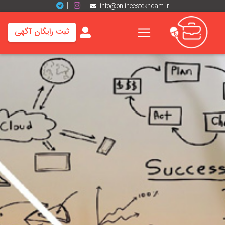
info@onlineestekhdam.ir
ثبت رایگان آگهی
خانه
فرصت
های
شغلی
برند
ها
رزومه
ها
اخبار
مشاغل