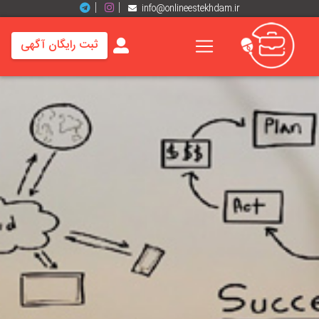
info@onlineestekhdam.ir
ثبت رایگان آگهی
خانه
فرصت
های
شغلی
برند
ها
رزومه
ها
اخبار
مشاغل