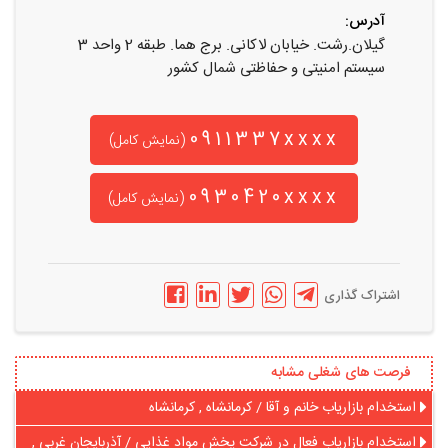
آدرس:
گیلان.رشت. خیابان لاکانی. برج هما. طبقه 2 واحد 3
سیستم امنیتی و حفاظتی شمال کشور
0911337xxxx
(نمایش کامل)
0930420xxxx
(نمایش کامل)
اشتراک گذاری
فرصت های شغلی مشابه
استخدام بازاریاب خانم و آقا / کرمانشاه , کرمانشاه
استخدام بازاریاب فعال در شرکت پخش مواد غذایی / آذربایجان غربی ,