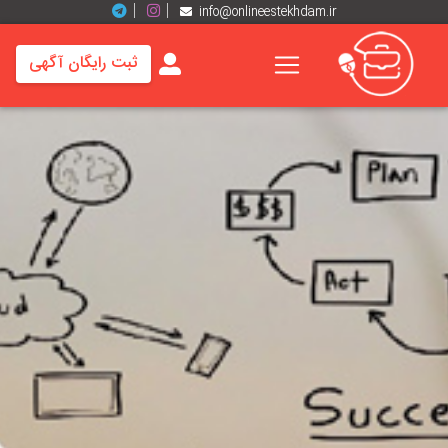
info@onlineestekhdam.ir
ثبت رایگان آگهی
خانه
فرصت
های
شغلی
برند
ها
رزومه
ها
اخبار
مشاغل