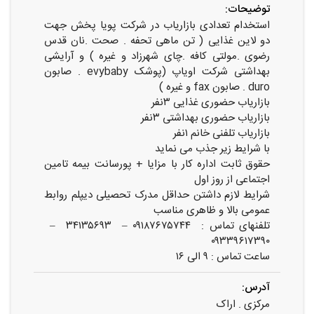
توضیحات:
استخدام تعدادی بازاریاب در شرکت پویا پخش جهت
دو لاین غذایی ( تن ماهی تحفه . صحت .نان قدس
رضوی .مولتی کافه .چای شهرزاد و غیره ) و آرایشی
بهداشتی شرکت اویاپ (پوشک evybaby . صابون
duro . صابون fax و غیره )
بازاریاب حضوری غذایی ۳نفر
بازاریاب حضوری بهداشتی ۳نفر
بازاریاب تلفنی خانم ۱نفر
با شرایط زیر جذب می نماید
حقوق ثابت اداره کار با مزایا + پورسانت بیمه تامین
اجتماعی از روز اول
شرایط لازم داشتن حداقل مدرک تحصیلی دیپلم روابط
عمومی بالا و ظاهری مناسب
تلفنهای تماس : ۰۹۱۸۷۶۷۵۷۴۴ – ۳۴۱۳۵۶۹۳ –
۰۹۳۳۹۶۱۷۳۹۰
ساعت تماس : ۹ الی ۱۶
آدرس:
مرکزی . اراک