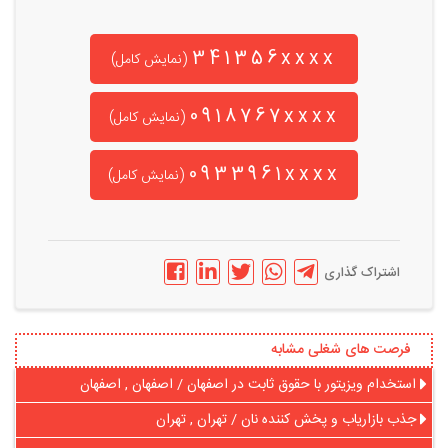
341356xxxx
(نمایش کامل)
0918767xxxx
(نمایش کامل)
0933961xxxx
(نمایش کامل)
اشتراک گذاری
فرصت های شغلی مشابه
استخدام ویزیتور با حقوق ثابت در اصفهان / اصفهان , اصفهان
جذب بازاریاب و پخش کننده نان / تهران , تهران