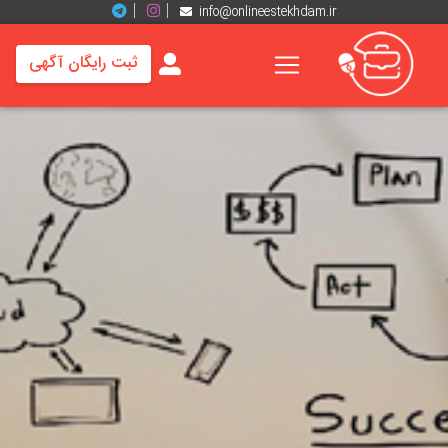
info@onlineestekhdam.ir
ثبت رایگان آگهی
خانه
فرصت
های
شغلی
برند
ها
رزومه
ها
اخبار
مشاغل