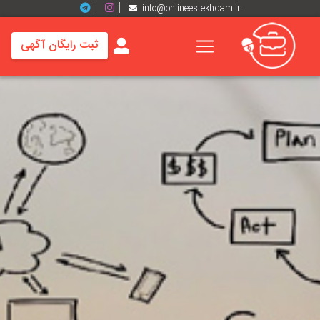
info@onlineestekhdam.ir
ثبت رایگان آگهی
خانه
فرصت
های
شغلی
برند
ها
رزومه
ها
اخبار
مشاغل