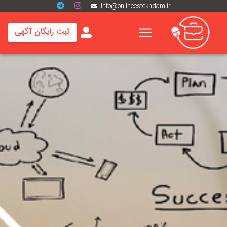
info@onlineestekhdam.ir
ثبت رایگان آگهی
خانه
فرصت
های
شغلی
برند
ها
رزومه
ها
اخبار
مشاغل