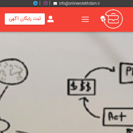
info@onlineestekhdam.ir
ثبت رایگان آگهی
خانه
فرصت
های
شغلی
برند
ها
رزومه
ها
اخبار
مشاغل