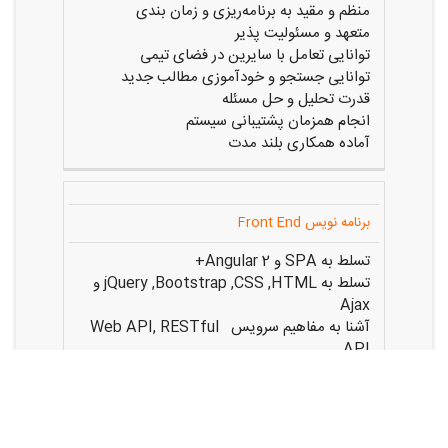
منظم و مقید به برنامه‌ریزی و زمان بندی
متعهد و مسئولیت پذیر
توانایی تعامل با سایرین در فضای تیمی
توانایی جستجو و خودآموزی مطالب جدید
قدرت تحلیل و حل مسئله
انجام همزمان پشتیبانی سیستم
آماده همکاری بلند مدت
برنامه نویس Front End
تسلط به SPA و Angular 2+
تسلط به jQuery ,Bootstrap ,CSS ,HTML و
Ajax
آشنا به مفاهیم سرویس Web API, RESTful
API
آشنا به مفاهیم شئ گرا (OOP)
آشنایی با React JS مزیت محسوب می‌شود.
آشنایی با ASP.NTE Core مزیت محسوب
می‌شود.