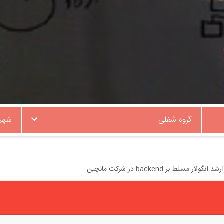
گروه شغلی
شهر
 مسلط بر backend در شرکت مانچین