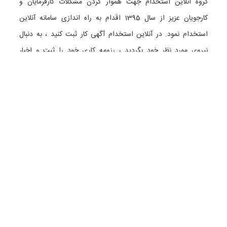
گروه آنلاین استخدام جهت هموار کردن مشکلات کارفرمایان و
کارجویان عزیز از سال 1395 اقدام به راه اندازی سامانه آنلاین
استخدام نمود. در آنلاین استخدام آگهی کار ثبت کنید ، به دنبال
نیروی مورد نظر خود بگردید ، رزومه کاری خود را ثبت و اخبار
استخدامی را دنبال کنید. باشد که بتوان بهتر و راحت تر زیست.
دسته بندی ها
نماد الکترونیک
استخدام در تهران
استخدام در گیلان
استخدام در تبریز
استخدام در اصفهان
همه گروه های شغلی