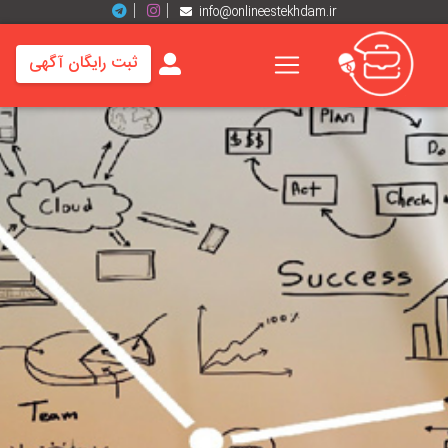
info@onlineestekhdam.ir
ثبت رایگان آگهی
خانه
فرصت
های
شغلی
برند
ها
رزومه
ها
اخبار
مشاغل