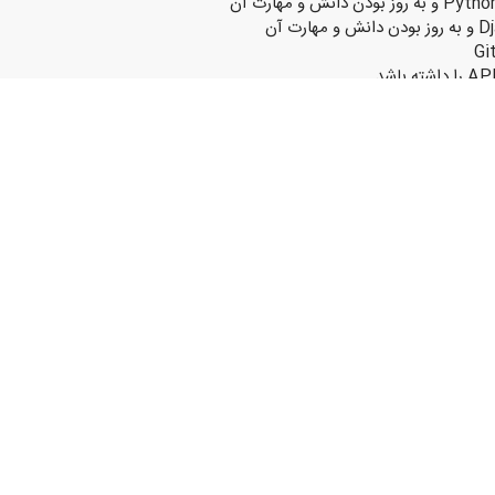
توانایی بررسی تسکهای پروژه را داشته باشد
ا بدست بگیرد
و کارکرد اسکرام را داشته باشد
 زبان انگلیسی باشد
ماره درج شده در آگهی به واتساپ پیامی مبنی بر درخواست همکاری را
کنید و لینک حاوی فرم مهارتها و دریافت رزومه و عکس برای شما ارسال می
مها برای مصاحبه با شما تماس خواهیم گرفت.
 ملاصدرا . ابتدای رحمت آباد . کوچه ۲۶ . ساختمان سحر . طبقه ۴
اصدرا . ابتدای رحمت آباد . کوچه 26 . ساختمان سحر . طبقه 4.واحد 7
0930499xxxx
(نمایش کامل)