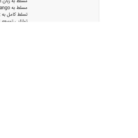
مسلط به زبان Python و به روز بودن دانش و مهارت آن
مسلط به Django و به روز بودن دانش و مهارت آن
تسلط کامل به Git
توانایی توسعه API را داشته باشد
قابلیت تحلیل و 
مدیریت پروژه ر
آشنا به مفاهیم 
آشنا و مسلط به
لطفا از طریق ش
برای ما ارسال 
شود.
پس از بررسی فر
نشانی: شیراز . چهارراه
.واحد ۷.
آدرس:
فارس. شیراز . چهارراه مل
شرکت دریکال