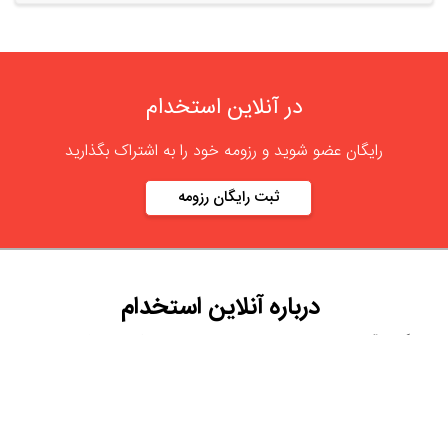
در آنلاین استخدام
رایگان عضو شوید و رزومه خود را به اشتراک بگذارید
ثبت رایگان رزومه
درباره
آنلاین استخدام
گروه آنلاین استخدام جهت هموار کردن مشکلات کارفرمایان و
کارجویان عزیز از سال 1395 اقدام به راه اندازی سامانه آنلاین
استخدام نمود. در آنلاین استخدام آگهی کار ثبت کنید ، به دنبال
نیروی مورد نظر خود بگردید ، رزومه کاری خود را ثبت و اخبار