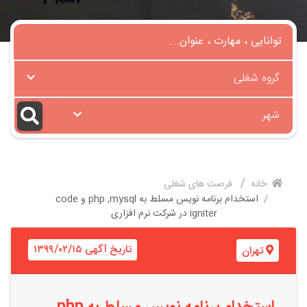
گروه شغلی
شهر
خانه
فرصت های شغلی
استخدام برنامه نویس مسلط به php ,mysql و code
igniter در شرکت نرم افزاری
تاریخ آگهی ۱۳۹۹/۰۲/۱۵
تهران