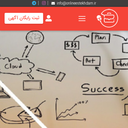
info@onlineestekhdam.ir
ثبت رایگان آگهی
خانه
فرصت
های
شغلی
برند
ها
رزومه
ها
اخبار
مشاغل