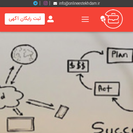
info@onlineestekhdam.ir
ثبت رایگان آگهی
خانه
فرصت
های
شغلی
برند
ها
رزومه
ها
اخبار
مشاغل