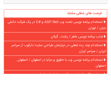
فرصت های شغلی مشابه
استخدام برنامه نویس تحت وب ASP.Net و #C در یک شرکت دانش
بنیان / تهران
جذب برنامه نویس ماهر / رشت , گیلان
استخدام چند رده شغلی در دپارتمان طراحی سایت دارکوب از سراسر
ایران / سراسر ایران
استخدام برنامه نویس وب با حقوق و مزایا در اصفهان / اصفهان ,
اصفهان
دعوت به کار برنامه نویس اندروید / تهران , تهران
برنامه نویس ماهر react native / سراسر ایران