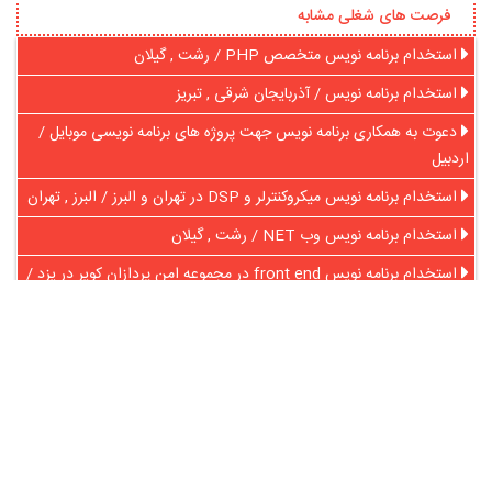
فرصت های شغلی مشابه
استخدام برنامه نویس متخصص PHP / رشت , گیلان
استخدام برنامه نویس / آذربایجان شرقی , تبریز
دعوت به همکاری برنامه نویس جهت پروژه های برنامه نویسی موبایل /
اردبیل
استخدام برنامه ­نویس میکروکنترلر و DSP در تهران و البرز / البرز , تهران
استخدام برنامه نویس وب NET / رشت , گیلان
استخدام برنامه نویس front end در مجموعه امن پردازان کویر در یزد /
یزد , یزد
در آنلاین استخدام
رایگان عضو شوید و رزومه خود را به اشتراک بگذارید