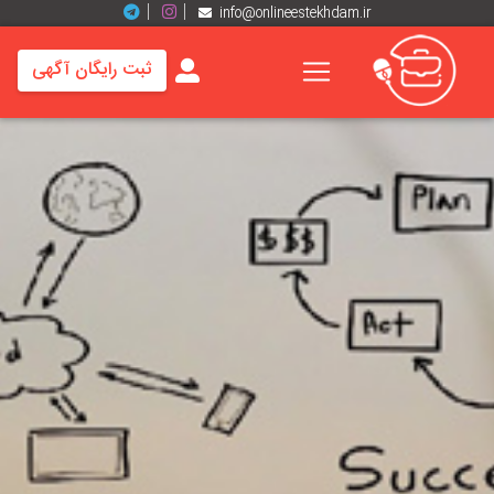
info@onlineestekhdam.ir
ثبت رایگان آگهی
خانه
فرصت
های
شغلی
برند
ها
رزومه
ها
اخبار
مشاغل