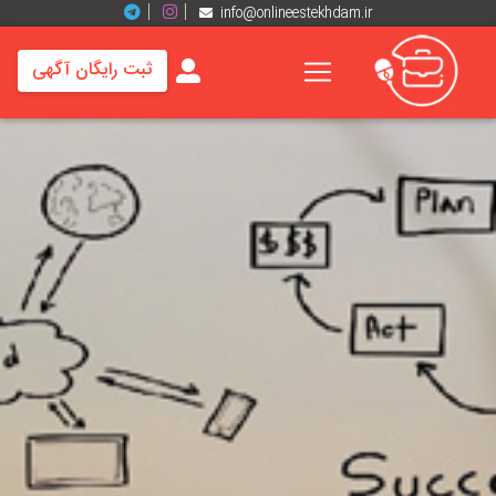
info@onlineestekhdam.ir
ثبت رایگان آگهی
خانه
فرصت
های
شغلی
برند
ها
رزومه
ها
اخبار
مشاغل