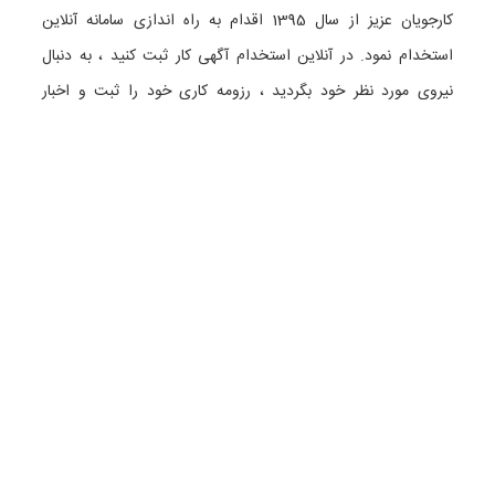
کارجویان عزیز از سال 1395 اقدام به راه اندازی سامانه آنلاین
استخدام نمود. در آنلاین استخدام آگهی کار ثبت کنید ، به دنبال
نیروی مورد نظر خود بگردید ، رزومه کاری خود را ثبت و اخبار
استخدامی را دنبال کنید. باشد که بتوان بهتر و راحت تر زیست.
دسته بندی ها
نماد الکترونیک
استخدام در تهران
استخدام در گیلان
استخدام در تبریز
استخدام در اصفهان
همه گروه های شغلی