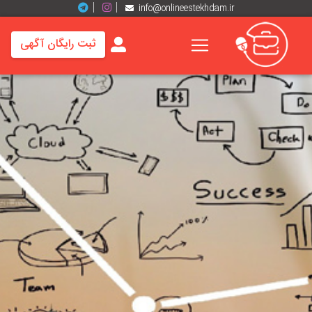
info@onlineestekhdam.ir
ثبت رایگان آگهی
خانه
فرصت
های
شغلی
برند
ها
رزومه
ها
اخبار
مشاغل