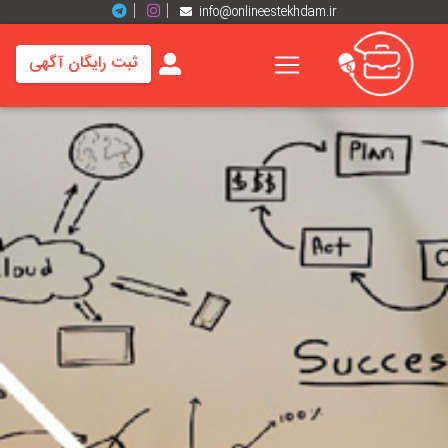
info@onlineestekhdam.ir
ثبت رایگان آگهی
خانه
فرصت
های
شغلی
برند
ها
رزومه
ها
اخبار
مشاغل