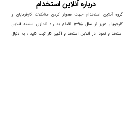
درباره
آنلاین استخدام
گروه آنلاین استخدام جهت هموار کردن مشکلات کارفرمایان و
کارجویان عزیز از سال 1395 اقدام به راه اندازی سامانه آنلاین
استخدام نمود. در آنلاین استخدام آگهی کار ثبت کنید ، به دنبال
نیروی مورد نظر خود بگردید ، رزومه کاری خود را ثبت و اخبار
استخدامی را دنبال کنید. باشد که بتوان بهتر و راحت تر زیست.
دسته بندی ها
نماد الکترونیک
استخدام در تهران
استخدام در گیلان
استخدام در تبریز
استخدام در اصفهان