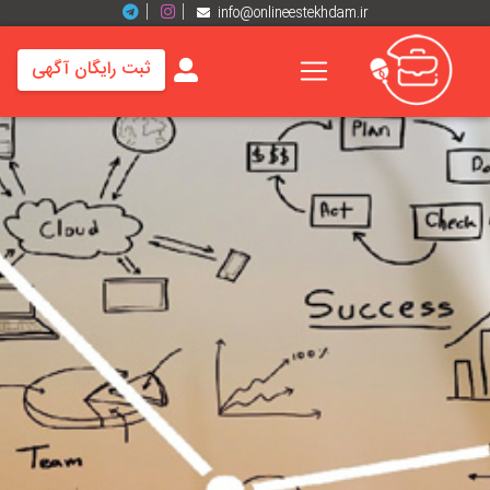
info@onlineestekhdam.ir
ثبت رایگان آگهی
خانه
فرصت
های
شغلی
برند
ها
رزومه
ها
اخبار
مشاغل