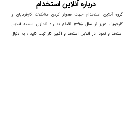
درباره
آنلاین استخدام
گروه آنلاین استخدام جهت هموار کردن مشکلات کارفرمایان و
کارجویان عزیز از سال 1395 اقدام به راه اندازی سامانه آنلاین
استخدام نمود. در آنلاین استخدام آگهی کار ثبت کنید ، به دنبال
نیروی مورد نظر خود بگردید ، رزومه کاری خود را ثبت و اخبار
استخدامی را دنبال کنید. باشد که بتوان بهتر و راحت تر زیست.
دسته بندی ها
نماد الکترونیک
استخدام در تهران
استخدام در گیلان
استخدام در تبریز
استخدام در اصفهان