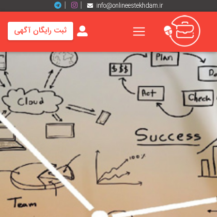
info@onlineestekhdam.ir
ثبت رایگان آگهی
خانه
فرصت
های
شغلی
برند
ها
رزومه
ها
اخبار
مشاغل