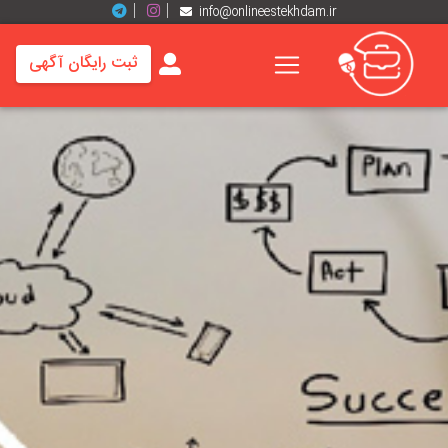
info@onlineestekhdam.ir
ثبت رایگان آگهی
خانه
فرصت
های
شغلی
برند
ها
رزومه
ها
اخبار
مشاغل