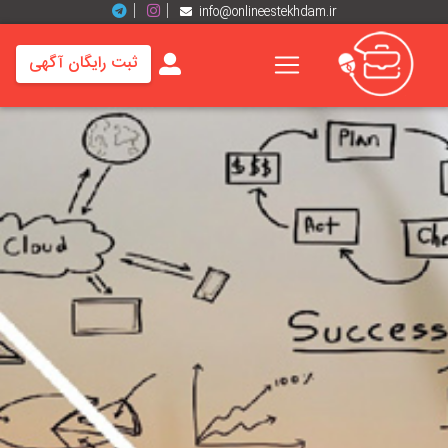
info@onlineestekhdam.ir
ثبت رایگان آگهی
خانه
فرصت
های
شغلی
برند
ها
رزومه
ها
اخبار
مشاغل