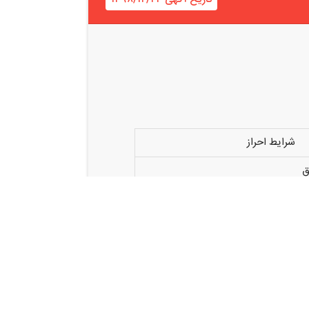
شرایط احراز
ق
ارد