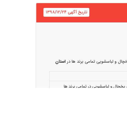
تاریخ آگهی ۱۳۹۸/۱۲/۲۴
چال و لباسشویی تمامی برند ها در
استان
 یخچال و لباسشویی در تمامی برند ها
کاری مرتبط و مفید ، کاربلد
زه ، خلاق ، منظم ، متعهد ، فعال
 مزایای با شرایط عالی
بصورت تمام وقت