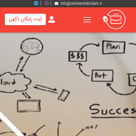
info@onlineestekhdam.ir
ثبت رایگان آگهی
خانه
فرصت
های
شغلی
برند
ها
رزومه
ها
اخبار
مشاغل