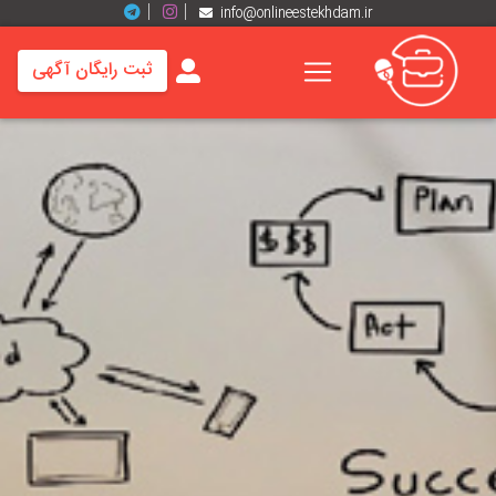
info@onlineestekhdam.ir
ثبت رایگان آگهی
خانه
فرصت
های
شغلی
برند
ها
رزومه
ها
اخبار
مشاغل