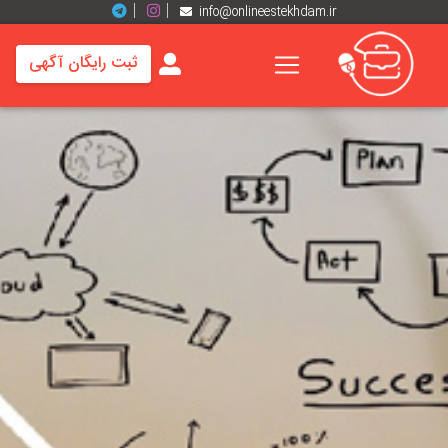
info@onlineestekhdam.ir
ثبت رایگان آگهی
خانه
فرصت
های
شغلی
برند
ها
رزومه
ها
اخبار
مشاغل