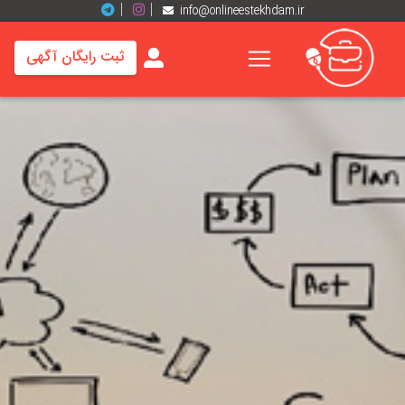
info@onlineestekhdam.ir
ثبت رایگان آگهی
خانه
فرصت
های
شغلی
برند
ها
رزومه
ها
اخبار
مشاغل