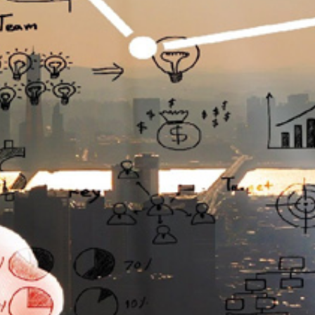
تماس
با
ما
درباره
ما