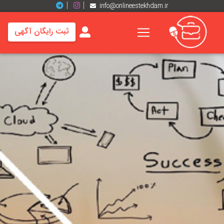
info@onlineestekhdam.ir
ثبت رایگان آگهی
خانه
فرصت
های
شغلی
برند
ها
رزومه
ها
اخبار
مشاغل