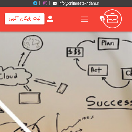
info@onlineestekhdam.ir
ثبت رایگان آگهی
خانه
فرصت
های
شغلی
برند
ها
رزومه
ها
اخبار
مشاغل