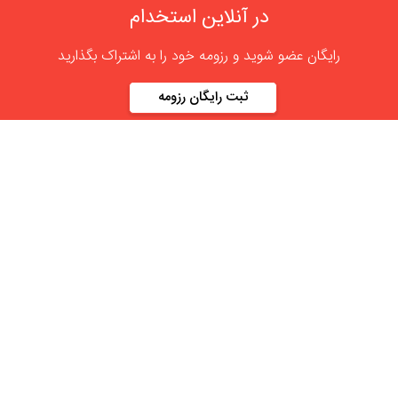
در آنلاین استخدام
رایگان عضو شوید و رزومه خود را به اشتراک بگذارید
ثبت رایگان رزومه
درباره
آنلاین استخدام
گروه آنلاین استخدام جهت هموار کردن مشکلات کارفرمایان و
کارجویان عزیز از سال 1395 اقدام به راه اندازی سامانه آنلاین
استخدام نمود. در آنلاین استخدام آگهی کار ثبت کنید ، به دنبال
نیروی مورد نظر خود بگردید ، رزومه کاری خود را ثبت و اخبار
استخدامی را دنبال کنید. باشد که بتوان بهتر و راحت تر زیست.