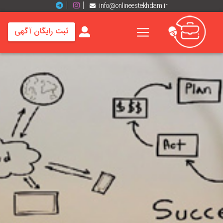
info@onlineestekhdam.ir
ثبت رایگان آگهی
خانه
فرصت
های
شغلی
برند
ها
رزومه
ها
اخبار
مشاغل