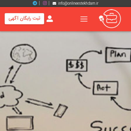
info@onlineestekhdam.ir
ثبت رایگان آگهی
خانه
فرصت
های
شغلی
برند
ها
رزومه
ها
اخبار
مشاغل