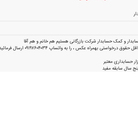
ار
حسابدار و کمک حسابدار شرکت بازرگانی هستیم هم خانم و هم آقا
وق درخواستی بهمراه عکس ، را به واتساپ ۰۹۱۹۷۶۰۴۰۳۴ ارسال فرمائید
ار حسابداری معتبر
نج سال سابقه مفید
مزایا
عتبر محل کار : پاسداران (دسترسی به مترو)
ن
۰۹۱۹۵۸۵xxxx
(نمایش کامل)