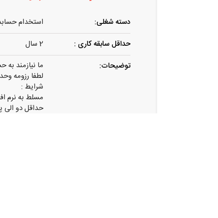
دسته شغلی:
استخدام حسابد
حداقل سابقه کاری :
2 سال
ما نیازمند به 
توضیحات:
لطفا رزومه وحداقل حق
شرایط :
مسلط به نرم افز
حداقل دو الی پ
حقوق + بیمه + 
شرکت بازرگانی م
آدرس:
تهران . پاسدارا
شرکت بازرگانی