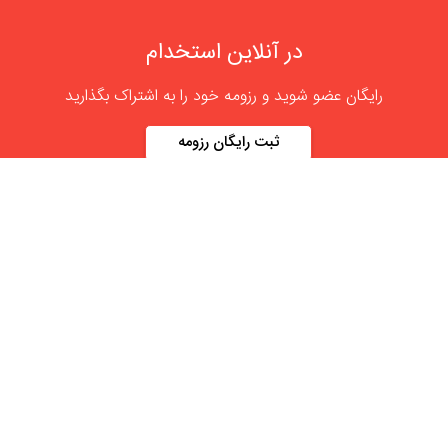
در آنلاین استخدام
رایگان عضو شوید و رزومه خود را به اشتراک بگذارید
ثبت رایگان رزومه
درباره
آنلاین استخدام
گروه آنلاین استخدام جهت هموار کردن مشکلات کارفرمایان و
کارجویان عزیز از سال 1395 اقدام به راه اندازی سامانه آنلاین
استخدام نمود. در آنلاین استخدام آگهی کار ثبت کنید ، به دنبال
نیروی مورد نظر خود بگردید ، رزومه کاری خود را ثبت و اخبار
استخدامی را دنبال کنید. باشد که بتوان بهتر و راحت تر زیست.