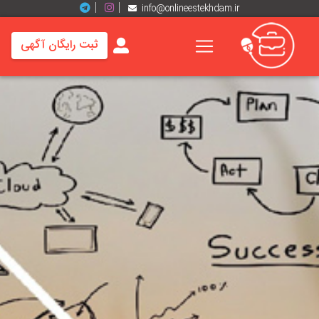
info@onlineestekhdam.ir
ثبت رایگان آگهی
خانه
فرصت
های
شغلی
برند
ها
رزومه
ها
اخبار
مشاغل