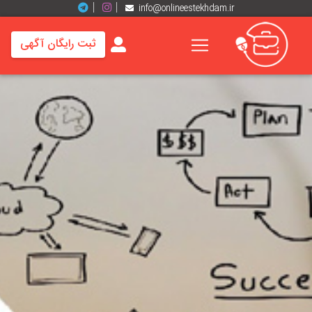
info@onlineestekhdam.ir
ثبت رایگان آگهی
خانه
فرصت
های
شغلی
برند
ها
رزومه
ها
اخبار
مشاغل