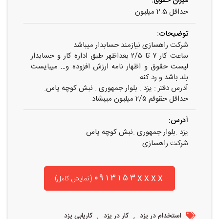
میزان حقوق:
حداقل 2.5 میلیون
توضیحات:
شرکت راهسازی نیازمند حسابدار میباشد
ساعت کار ٧ تا ٢/٥ بعداظهر طبق اداره کار و حسابدار
لیست حقوق و اظهار نامه ارزش افزوده و… میبایست
بلد باشد و رد کنه
آدرس دفتر : یزد . بلوار جمهوری . نبش کوچه یاس.
حداقل حقوقم ٢/٥ میلیون میبشاد.
آدرس:
یزد .بلوار جمهوری .نبش کوچه یاس
شرکت راهسازی
۰۹۱۳۱۵۳xxxx
(نمایش کامل)
,
,
استخدام در یزد
کار در یزد
کاریابی یزد