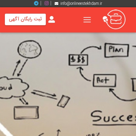
info@onlineestekhdam.ir
ثبت رایگان آگهی
خانه
فرصت
های
شغلی
برند
ها
رزومه
ها
اخبار
مشاغل