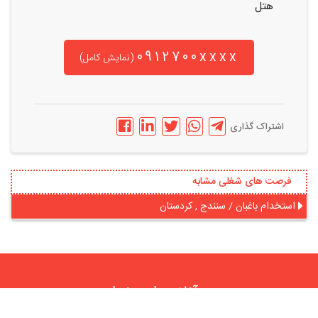
هتل
0912700xxxx
(نمایش کامل)
اشتراک گذاری
فرصت های شغلی مشابه
استخدام باغبان / سنندج , کردستان
در آنلاین استخدام