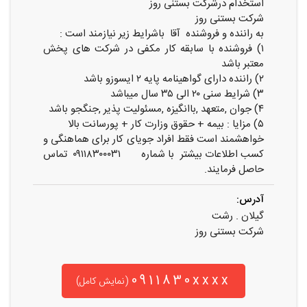
استخدام درشرکت بستنی روز
شرکت بستنی روز
به راننده و فروشنده آقا باشرایط زیر نیازمند است :
۱) فروشنده با سابقه کار مکفی در شرکت های پخش
معتبر باشد
۲) راننده دارای گواهینامه پایه ۲ ایسوزو باشد
۳) شرایط سنی ۲۰ الی ۳۵ سال میباشد
۴) جوان ,متعهد ,باانگیزه ,مسئولیت پذیر ,جنگجو باشد
۵) مزایا : بیمه + حقوق وزارت کار + پورسانت بالا
خواهشمند است فقط افراد جویای کار برای هماهنگی و
کسب اطلاعات بیشتر با شماره ۰۹۱۱۸۳۰۰۰۳۱ تماس
حاصل فرمایند.
آدرس:
گیلان . رشت
شرکت بستنی روز
0911830xxxx
(نمایش کامل)