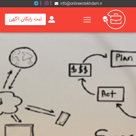
info@onlineestekhdam.ir
ثبت رایگان آگهی
خانه
فرصت
های
شغلی
برند
ها
رزومه
ها
اخبار
مشاغل