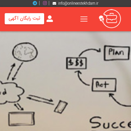
info@onlineestekhdam.ir
ثبت رایگان آگهی
خانه
فرصت
های
شغلی
برند
ها
رزومه
ها
اخبار
مشاغل