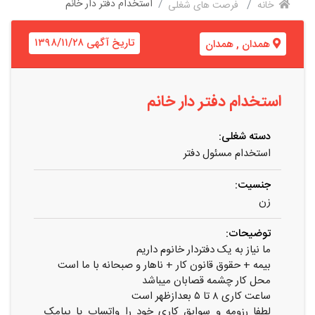
استخدام دفتر دار خانم
خانه
فرصت های شغلی
تاریخ آگهی ۱۳۹۸/۱۱/۲۸
همدان
,
همدان
استخدام دفتر دار خانم
دسته شغلی:
استخدام مسئول دفتر
جنسیت:
زن
توضیحات:
ما نیاز به یک دفتردار خانوم داریم
بیمه + حقوق قانون کار + ناهار و صبحانه با ما است
محل کار چشمه قصابان میباشد
ساعت کاری ۸ تا ۵ بعدازظهر است
لطفا رزومه و سوابق کاری خود را واتساپ یا پیامک