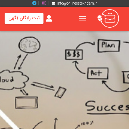
info@onlineestekhdam.ir
ثبت رایگان آگهی
خانه
فرصت
های
شغلی
برند
ها
رزومه
ها
اخبار
مشاغل