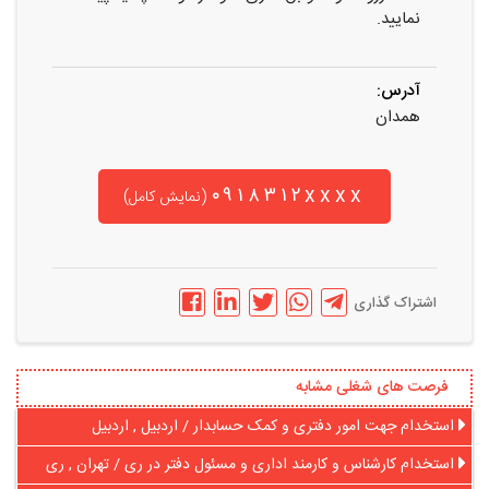
نمایید.
آدرس:
همدان
۰۹۱۸۳۱۲xxxx
(نمایش کامل)
اشتراک گذاری
فرصت های شغلی مشابه
استخدام جهت امور دفتری و کمک حسابدار / اردبیل , اردبیل
استخدام کارشناس و کارمند اداری و مسئول دفتر در ری / تهران , ری