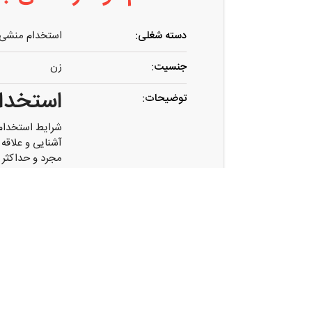
دسته شغلی:
استخدام منشی 
جنسیت:
زن
استخدا
توضیحات:
شرایط استخدام
آشنایی و علاقه 
مجرد و حداکثر سن ۳۸
روابط اجتماعی 
حقوق ماهیانه ی
پارامونت بطرف
لطفا شرایط و م
تلفن تماس ۳۲۳۰۸۶۵۲
آدرس:
شیراز ، پارامون