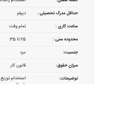
دسته شغلی:
استخدام راننده
حداقل مدرک تحصیلی :
دیپلم
ساعت کاری :
تمام وقت
محدوده سنی :
25 تا 35
جنسیت:
مرد
میزان حقوق:
قانون کار
استخدام توزیع 
توضیحات:
با سلام
شرکت چای گلست
دارای گواهینامه پای
مهم است دارای
آشنا به کلیه 
سن زیر ٣۵ سال سن مهم است
دیپلم و دیپلم ب
عدم اعتیاد حتی