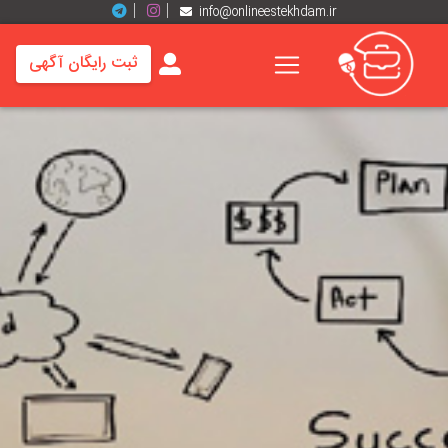
info@onlineestekhdam.ir
ثبت رایگان آگهی
خانه
فرصت
های
شغلی
برند
ها
رزومه
ها
اخبار
مشاغل