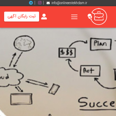
info@onlineestekhdam.ir
ثبت رایگان آگهی
خانه
فرصت
های
شغلی
برند
ها
رزومه
ها
اخبار
مشاغل