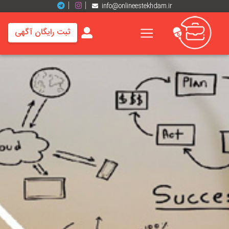
info@onlineestekhdam.ir
ثبت رایگان آگهی
خانه
فرصت
های
شغلی
برند
ها
رزومه
ها
اخبار
مشاغل